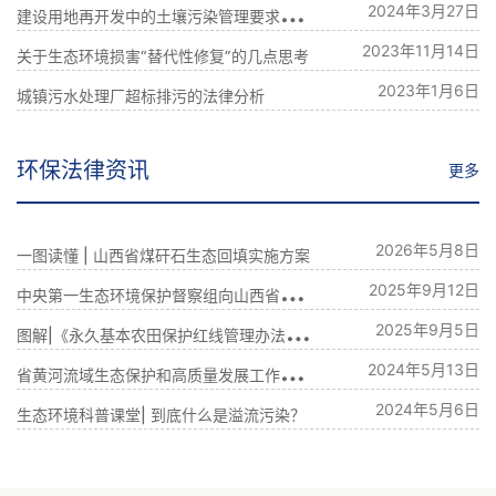
建
设用地再开发中的土壤污染管理要求及法律风险
2024年3月27日
2023年11月14日
关于生态环境损害“替代性修复”的几点思考
2023年1月6日
城镇污水处理厂超标排污的法律分析
环保法律资讯
更多
2026年5月8日
一图读懂 | 山西省煤矸石生态回填实施方案
中
央第一生态环境保护督察组向山西省反馈督察情况
2025年9月12日
图
解|《永久基本农田保护红线管理办法》出台，哪些内容与生态环保相关？
2025年9月5日
省
黄河流域生态保护和高质量发展工作领导小组暨省生态环境保护委员会召开会议
2024年5月13日
2024年5月6日
生态环境科普课堂| 到底什么是溢流污染？