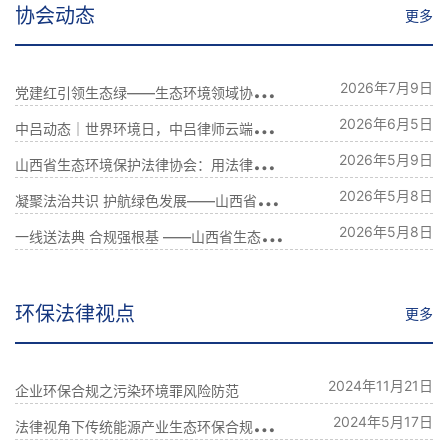
协会动态
更多
党
建红引领生态绿——生态环境领域协会联合党建座谈会顺利举办
2026年7月9日
中
吕动态｜世界环境日，中吕律师云端解码《生态环境法典》
2026年6月5日
山
西省生态环境保护法律协会：用法律解锁“三废”治理
2026年5月9日
凝
聚法治共识 护航绿色发展——山西省生态环境保护法律协会召开学习宣传贯彻《生态环境法典》专题座谈会
2026年5月8日
一
线送法典 合规强根基 ——山西省生态环境保护法律协会以务实行动践行正确政绩观
2026年5月8日
环保法律视点
更多
2024年11月21日
企业环保合规之污染环境罪风险防范
法
律视角下传统能源产业生态环保合规实践的探索
2024年5月17日